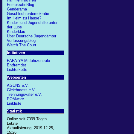
FamilienInfoTreff
FemokratieBlog
Genderama
Geschlechterdemokratie
Im Heim zu Hause?
Kinder- und Jugendhilfe unter
der Lupe
Kinderklau
Über Deutsche Jugendämter
Verfassungsblog
Watch The Court
Initiativen
PAPA-YA Mitfahrzentrale
Entfremdet
Lichterkette
Webseiten
AGENS e.V.
Gleichmass e.V.
Trennungsväter e.V.
POMware
Linkliste
Statistik
Online seit 7039 Tagen
Letzte
Aktualisierung: 2019.12.25,
15:26