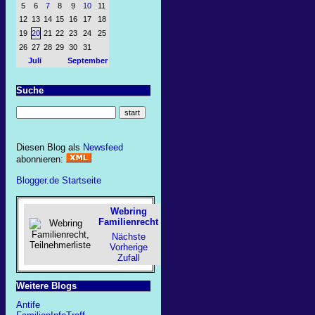
5
6
7
8
9
10
11
12
13
14
15
16
17
18
19
20
21
22
23
24
25
26
27
28
29
30
31
Juli
September
Suche
Diesen Blog als
Newsfeed
abonnieren:
Blogger.de Startseite
Webring
Familienrecht
Nächste
Vorherige
Zufall
Weitere Blogs
Antife