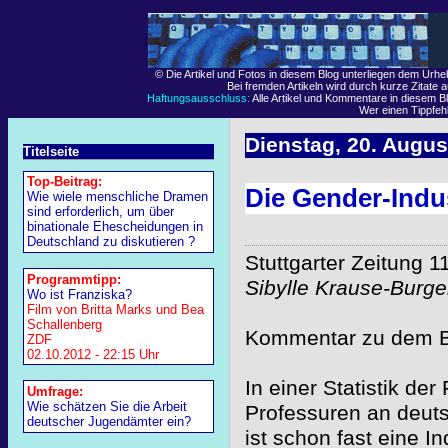
© Die Artikel und Fotos in diesem Blog unterliegen dem Urh
Bei fremden Artikeln wird durch kurze Zitate 
Haftungsausschluss:
Alle Artikel und Kommentare in diesem Bl
Wer einen Tippfehle
Dienstag, 20. Augus
Titelseite
Top-Beitrag:
Die Gender-Indu
Wie wiele menschliche Dramen
sind erforderlich, um über
binationale Ehescheidungen in
Deutschland zu diskutieren ?
Stuttgarter Zeitung 1
Programmtipp:
Sibylle Krause-Burge
Wo ist Franziska?
Film von Britta Marks und Bea
Schallenberg
Kommentar zu dem B
ZDF
02.10.2012 - 22:15 Uhr
In einer Statistik der
Umfrage:
Wie schätzen Sie die Arbeit
Professuren an deut
deutscher Jugendämter ein?
ist schon fast eine I