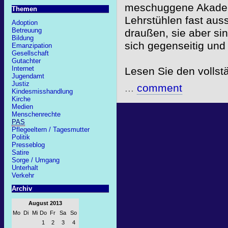
meschuggene Akademi
Themen
Lehrstühlen fast aus
Adoption
Betreuung
draußen, sie aber sin
Bildung
sich gegenseitig un
Emanzipation
Gesellschaft
Gutachter
Internet
Lesen Sie den volls
Jugendamt
Justiz
...
comment
Kindesmisshandlung
Kirche
Medien
Menschenrechte
PAS
Pflegeeltern / Tagesmutter
Politik
Presseblog
Satire
Sorge / Umgang
Unterhalt
Verkehr
Archiv
August 2013
Mo
Di
Mi
Do
Fr
Sa
So
1
2
3
4