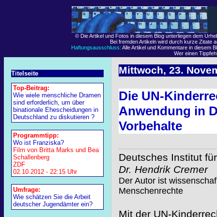
© Die Artikel und Fotos in diesem Blog unterliegen dem Urh
Bei fremden Artikeln wird durch kurze Zitate 
Haftungsausschluss:
Alle Artikel und Kommentare in diesem Bl
Wer einen Tippfehle
Mittwoch, 23. Nove
Titelseite
Top-Beitrag:
Die UN-Kinderre
Wie wiele menschliche Dramen
sind erforderlich, um über
Anwendung in D
binationale Ehescheidungen in
Deutschland zu diskutieren ?
Vorbehalte
Programmtipp:
Wo ist Franziska?
Film von Britta Marks und Bea
Deutsches Institut f
Schallenberg
ZDF
Dr. Hendrik Cremer
02.10.2012 - 22:15 Uhr
Der Autor ist wissenschafl
Umfrage:
Menschenrechte
Wie schätzen Sie die Arbeit
deutscher Jugendämter ein?
Mit der UN-Kinderre