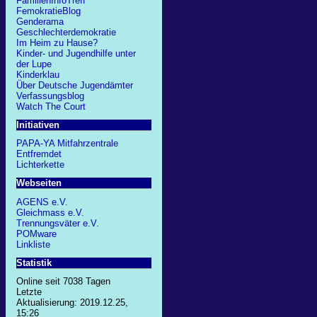
FamilienInfoTreff
FemokratieBlog
Genderama
Geschlechterdemokratie
Im Heim zu Hause?
Kinder- und Jugendhilfe unter
der Lupe
Kinderklau
Über Deutsche Jugendämter
Verfassungsblog
Watch The Court
Initiativen
PAPA-YA Mitfahrzentrale
Entfremdet
Lichterkette
Webseiten
AGENS e.V.
Gleichmass e.V.
Trennungsväter e.V.
POMware
Linkliste
Statistik
Online seit 7038 Tagen
Letzte
Aktualisierung: 2019.12.25,
15:26