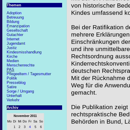
von historischer Bed
Themen
Kindes umfassend kod
Adoption
Betreuung
Bildung
Bei der Ratifikation
Emanzipation
Gesellschaft
mehrere Erklärungen 
Gutachter
Internet
Einschränkungen der 
Jugendamt
und ihre unmittelbar
Justiz
Kindesmisshandlung
Rechtsordnung aussch
Kirche
Medien
Kinderrechtskonventi
Menschenrechte
deutschen Rechtspra
PAS
Pflegeeltern / Tagesmutter
Mit der Rücknahme d
Politik
Presseblog
Weg für die Anwendun
Satire
gemacht.
Sorge / Umgang
Unterhalt
Verkehr
Die Publikation zeigt
Archiv
rechtspraktische Bed
November 2011
Behörden in Bund, L
Mo
Di
Mi
Do
Fr
Sa
So
1
2
3
4
5
6