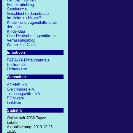
FamilienInfoTreff
FemokratieBlog
Genderama
Geschlechterdemokratie
Im Heim zu Hause?
Kinder- und Jugendhilfe unter
der Lupe
Kinderklau
Über Deutsche Jugendämter
Verfassungsblog
Watch The Court
Initiativen
PAPA-YA Mitfahrzentrale
Entfremdet
Lichterkette
Webseiten
AGENS e.V.
Gleichmass e.V.
Trennungsväter e.V.
POMware
Linkliste
Statistik
Online seit 7038 Tagen
Letzte
Aktualisierung: 2019.12.25,
15:26