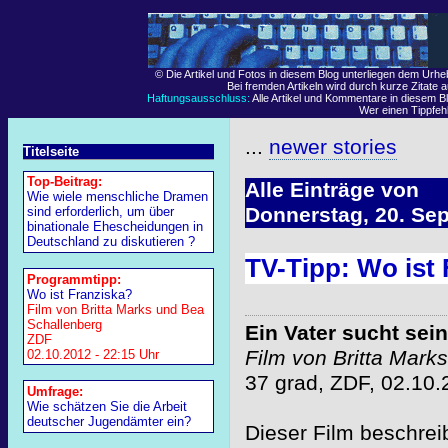
© Die Artikel und Fotos in diesem Blog unterliegen dem Urh
Bei fremden Artikeln wird durch kurze Zitate 
Haftungsausschluss:
Alle Artikel und Kommentare in diesem Bl
Wer einen Tippfehle
...
newer stories
Titelseite
Top-Beitrag:
Alle Einträge von
Wie wiele menschliche Dramen
Donnerstag, 20. Se
sind erforderlich, um über
binationale Ehescheidungen in
Deutschland zu diskutieren ?
TV-Tipp: Wo ist 
Programmtipp:
Wo ist Franziska?
Film von Britta Marks und Bea
Schallenberg
Ein Vater sucht sei
ZDF
Film von Britta Mark
02.10.2012 - 22:15 Uhr
37 grad, ZDF, 02.10.
Umfrage:
Wie schätzen Sie die Arbeit
deutscher Jugendämter ein?
Dieser Film beschrei