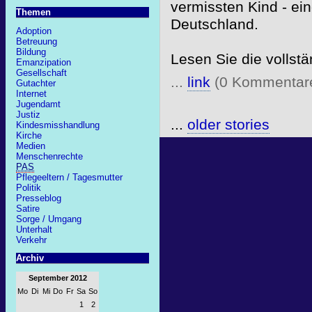
vermissten Kind - ein
Themen
Deutschland.
Adoption
Betreuung
Bildung
Lesen Sie die volls
Emanzipation
Gesellschaft
...
link
(0 Kommentar
Gutachter
Internet
Jugendamt
Justiz
...
older stories
Kindesmisshandlung
Kirche
Medien
Menschenrechte
PAS
Pflegeeltern / Tagesmutter
Politik
Presseblog
Satire
Sorge / Umgang
Unterhalt
Verkehr
Archiv
September 2012
Mo
Di
Mi
Do
Fr
Sa
So
1
2