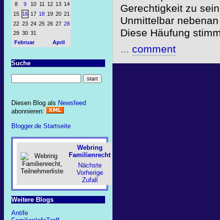
8
9
10
11
12
13
14
Gerechtigkeit zu sein
15
16
17
18
19
20
21
Unmittelbar nebenan 
22
23
24
25
26
27
28
Diese Häufung stimm
29
30
31
Februar
April
...
comment
Suche
Diesen Blog als
Newsfeed
abonnieren:
Blogger.de Startseite
Webring
Familienrecht
Nächste
Vorherige
Zufall
Weitere Blogs
Antife