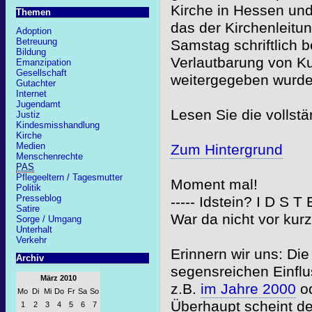
Kirche in Hessen un
Themen
das der Kirchenleitu
Adoption
Betreuung
Samstag schriftlich b
Bildung
Verlautbarung von Kuh
Emanzipation
Gesellschaft
weitergegeben wurde
Gutachter
Internet
Jugendamt
Lesen Sie die vollst
Justiz
Kindesmisshandlung
Kirche
Medien
Zum Hintergrund
Menschenrechte
PAS
Pflegeeltern / Tagesmutter
Moment mal!
Politik
Presseblog
----- Idstein? I D S T
Satire
War da nicht vor ku
Sorge / Umgang
Unterhalt
Verkehr
Erinnern wir uns: Die
Archiv
segensreichen Einflu
März 2010
z.B.
im Jahre 2000
od
Mo
Di
Mi
Do
Fr
Sa
So
Überhaupt scheint de
1
2
3
4
5
6
7