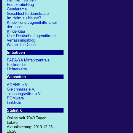
FamilienInfoTreff
FemokratieBlog
Genderama
Geschlechterdemokratie
Im Heim zu Hause?
Kinder- und Jugendhilfe unter
der Lupe
Kinderklau
Über Deutsche Jugendämter
Verfassungsblog
Watch The Court
Initiativen
PAPA-YA Mitfahrzentrale
Entfremdet
Lichterkette
Webseiten
AGENS e.V.
Gleichmass e.V.
Trennungsväter e.V.
POMware
Linkliste
Statistik
Online seit 7040 Tagen
Letzte
Aktualisierung: 2019.12.25,
15:26