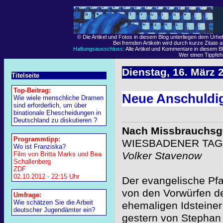
© Die Artikel und Fotos in diesem Blog unterliegen dem Urh
Bei fremden Artikeln wird durch kurze Zitate 
Haftungsausschluss:
Alle Artikel und Kommentare in diesem Bl
Wer einen Tippfehle
Dienstag, 16. März 
Titelseite
Top-Beitrag:
Neue Anschuldig
Wie wiele menschliche Dramen
sind erforderlich, um über
binationale Ehescheidungen in
Deutschland zu diskutieren ?
Nach Missbrauchsg
Programmtipp:
WIESBADENER TAGB
Wo ist Franziska?
Volker Stavenow
Film von Britta Marks und Bea
Schallenberg
ZDF
02.10.2012 - 22:15 Uhr
Der evangelische Pfa
von den Vorwürfen d
Umfrage:
Wie schätzen Sie die Arbeit
ehemaligen Idsteiner 
deutscher Jugendämter ein?
gestern von Stephan