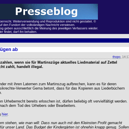
eberrecht. Weiterverwendung und Reproduktion sind nicht gestattet. ©
auf den Fundort der vollständigen Nachricht verwiesen.
og geben ausschließlich die Meinung des jeweiligen Verfassers wieder.
r findet, darf ihn behalten.
zügen ab
thopo
, 14:1
ahlen, wenn sie für Martinszüge aktuelles Liedmaterial auf Zettel
t zahlt, handelt illegal.
der mit ihren Laternen zum Martinszug aufbrechen, kann es für deren
sikrechte-Verwerter Gema betont, dass für das Kopieren aus Liederbüchern
n.
n Urheberrecht bereits erloschen ist, dürfen beliebig oft vervielfältigt werden.
 nach dem Tod des Urhebers oder Bearbeiters.
g
hier
.
rn stehen, wie man will: Dass nun auch mit den Kleinsten Profit gemacht
 für unser Land. Das Budget der Kindergärten ist ohnehin knapp genug. Sollen