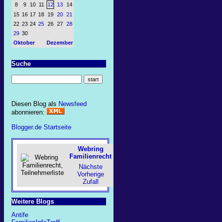
8
9
10
11
12
13
14
15
16
17
18
19
20
21
22
23
24
25
26
27
28
29
30
Oktober
Dezember
Suche
Diesen Blog als
Newsfeed
abonnieren:
Blogger.de Startseite
Webring
Familienrecht
Nächste
Vorherige
Zufall
Weitere Blogs
Antife