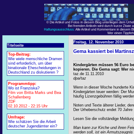
© Die Artikel und Fotos in diesem Blog unterliegen dem Urh
Bei fremden Artikeln wird durch kurze Zitate 
Haftungsausschluss:
Alle Artikel und Kommentare in diesem Bl
Wer einen Tippfehle
Freitag, 12. November 2010
Titelseite
Gema kassiert bei Martins
Top-Beitrag:
Wie wiele menschliche Dramen
sind erforderlich, um über
Kindergärten müssen 56 Euro bez
binationale Ehescheidungen in
kopieren. Die Gema sagt: Wer nich
Deutschland zu diskutieren ?
taz.de 11.11.2010
dpa/taz
Programmtipp:
Wenn in dieser Woche hunderte Kin
Wo ist Franziska?
Kindergärten teuer werden: Der Mu
Film von Britta Marks und Bea
häufig Lizenzgebühren fällig werde
Schallenberg
ZDF
Noten und Texte älterer Lieder, dere
02.10.2012 - 22:15 Uhr
Der Urheberschutz endet 70 Jahre
Umfrage:
Lesen Sie die vollständige Meldun
Wie schätzen Sie die Arbeit
deutscher Jugendämter ein?
Man kann zur Kirche und ihren Feie
werden soll, ist ein Armutszeugnis