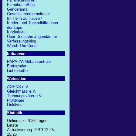
FamilienInfoTreff
FemokratieBlog
Genderama
Geschlechterdemokratie
Im Heim zu Hause?
Kinder- und Jugendhilfe unter
der Lupe
Kinderklau
Über Deutsche Jugendämter
Verfassungsblog
Watch The Court
Initiativen
PAPA-YA Mitfahrzentrale
Entfremdet
Lichterkette
Webseiten
AGENS e.V.
Gleichmass e.V.
Trennungsväter e.V.
POMware
Linkliste
Statistik
Online seit 7038 Tagen
Letzte
Aktualisierung: 2019.12.25,
15:26