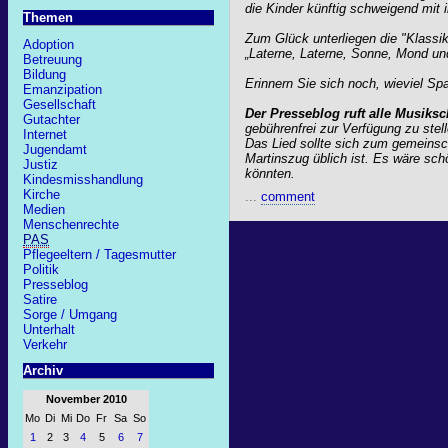
die Kinder künftig schweigend mit
Themen
Zum Glück unterliegen die "Klassik
Adoption
„Laterne, Laterne, Sonne, Mond un
Betreuung
Bildung
Erinnern Sie sich noch, wieviel Sp
Emanzipation
Gesellschaft
Der Presseblog ruft alle Musiksc
Gutachter
gebührenfrei zur Verfügung zu stell
Internet
Das Lied sollte sich zum gemeinsc
Jugendamt
Martinszug üblich ist. Es wäre sch
Justiz
könnten.
Kindesmisshandlung
Kirche
...
comment
Medien
Menschenrechte
PAS
Pflegeeltern / Tagesmutter
Politik
Presseblog
Satire
Sorge / Umgang
Unterhalt
Verkehr
Archiv
November 2010
Mo
Di
Mi
Do
Fr
Sa
So
1
2
3
4
5
6
7