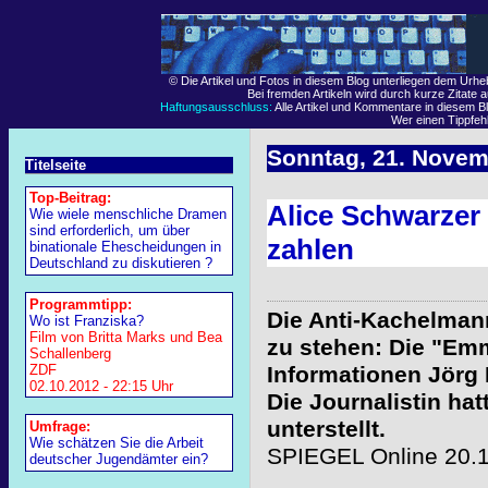
© Die Artikel und Fotos in diesem Blog unterliegen dem Urh
Bei fremden Artikeln wird durch kurze Zitate 
Haftungsausschluss:
Alle Artikel und Kommentare in diesem Bl
Wer einen Tippfehle
Sonntag, 21. Novem
Titelseite
Top-Beitrag:
Alice Schwarzer
Wie wiele menschliche Dramen
sind erforderlich, um über
zahlen
binationale Ehescheidungen in
Deutschland zu diskutieren ?
Programmtipp:
Die Anti-Kachelman
Wo ist Franziska?
Film von Britta Marks und Bea
zu stehen: Die "Em
Schallenberg
ZDF
Informationen Jörg
02.10.2012 - 22:15 Uhr
Die Journalistin ha
unterstellt.
Umfrage:
Wie schätzen Sie die Arbeit
SPIEGEL Online 20.
deutscher Jugendämter ein?