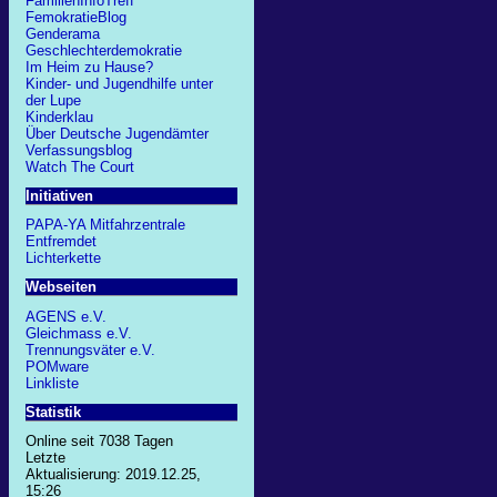
FamilienInfoTreff
FemokratieBlog
Genderama
Geschlechterdemokratie
Im Heim zu Hause?
Kinder- und Jugendhilfe unter
der Lupe
Kinderklau
Über Deutsche Jugendämter
Verfassungsblog
Watch The Court
Initiativen
PAPA-YA Mitfahrzentrale
Entfremdet
Lichterkette
Webseiten
AGENS e.V.
Gleichmass e.V.
Trennungsväter e.V.
POMware
Linkliste
Statistik
Online seit 7038 Tagen
Letzte
Aktualisierung: 2019.12.25,
15:26