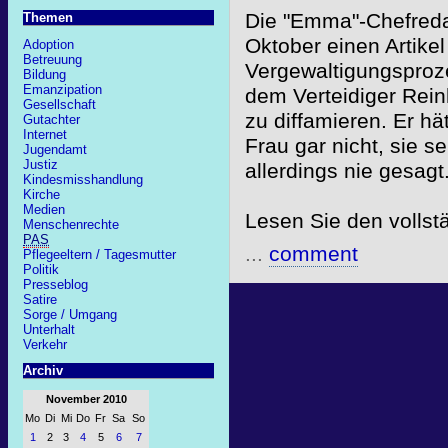
Die "Emma"-Chefreda
Themen
Oktober einen Artikel
Adoption
Betreuung
Vergewaltigungsproz
Bildung
Emanzipation
dem Verteidiger Rein
Gesellschaft
zu diffamieren. Er h
Gutachter
Internet
Frau gar nicht, sie se
Jugendamt
Justiz
allerdings nie gesagt
Kindesmisshandlung
Kirche
Medien
Lesen Sie den vollst
Menschenrechte
PAS
...
comment
Pflegeeltern / Tagesmutter
Politik
Presseblog
Satire
Sorge / Umgang
Unterhalt
Verkehr
Archiv
November 2010
Mo
Di
Mi
Do
Fr
Sa
So
1
2
3
4
5
6
7