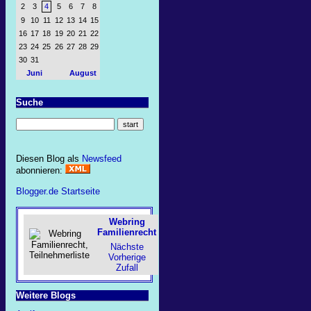
2
3
4
5
6
7
8
9
10
11
12
13
14
15
16
17
18
19
20
21
22
23
24
25
26
27
28
29
30
31
Juni
August
Suche
Diesen Blog als
Newsfeed
abonnieren:
Blogger.de Startseite
Webring
Familienrecht
Nächste
Vorherige
Zufall
Weitere Blogs