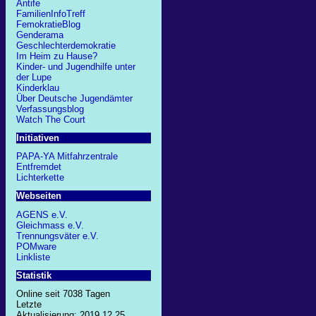
Antife
FamilienInfoTreff
FemokratieBlog
Genderama
Geschlechterdemokratie
Im Heim zu Hause?
Kinder- und Jugendhilfe unter
der Lupe
Kinderklau
Über Deutsche Jugendämter
Verfassungsblog
Watch The Court
Initiativen
PAPA-YA Mitfahrzentrale
Entfremdet
Lichterkette
Webseiten
AGENS e.V.
Gleichmass e.V.
Trennungsväter e.V.
POMware
Linkliste
Statistik
Online seit 7038 Tagen
Letzte
Aktualisierung: 2019.12.25,