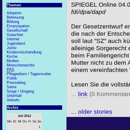
SPIEGEL Online 04.
Themen
fdi/dpa/dapd
Adoption
Betreuung
Bildung
Der Gesetzentwurf e
Emanzipation
Gesellschaft
die nach der Entsche
Gutachter
Internet
soll laut "SZ" auch k
Jugendamt
alleinige Sorgerecht 
Justiz
Kindesmisshandlung
beim Familiengericht
Kirche
Medien
Mutter nicht zu dem
Menschenrechte
einem vereinfachten 
PAS
Pflegeeltern / Tagesmutter
Politik
Presseblog
Lesen Sie die vollst
Satire
Sorge / Umgang
...
link
(0 Kommentar
Unterhalt
Verkehr
Archiv
...
older stories
Juli 2012
Mo
Di
Mi
Do
Fr
Sa
So
1