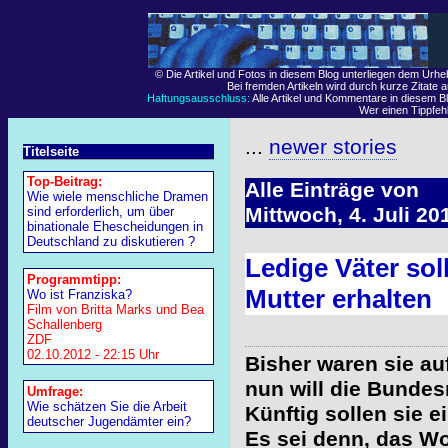
© Die Artikel und Fotos in diesem Blog unterliegen dem Urh
Bei fremden Artikeln wird durch kurze Zitate 
Haftungsausschluss:
Alle Artikel und Kommentare in diesem Bl
Wer einen Tippfehle
...
newer stories
Titelseite
Top-Beitrag:
Alle Einträge von
Wie wiele menschliche Dramen
Mittwoch, 4. Juli 20
sind erforderlich, um über
binationale Ehescheidungen in
Deutschland zu diskutieren ?
Ledige Väter sol
Programmtipp:
Mutter erhalten
Wo ist Franziska?
Film von Britta Marks und Bea
Schallenberg
ZDF
02.10.2012 - 22:15 Uhr
Bisher waren sie a
nun will die Bundes
Umfrage:
Wie schätzen Sie die Arbeit
Künftig sollen sie
deutscher Jugendämter ein?
Es sei denn, das Wo