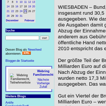
7
8
9
10
11
12
13
WIESBADEN – Bund, 
14
15
16
17
18
19
20
21
22
23
24
25
26
27
insgesamt rund 30,5 
28
29
30
31
ausgegeben. Wie das 
Dezember
Februar
die Ausgaben damit 
Abzug der Einnahmen 
Suche
anderem aus Gebühre
öffentliche Hand net
2010 entspricht das 
Diesen Blog als
Newsfeed
abonnieren:
Der größte Teil der B
Blogger.de Startseite
Milliarden Euro auf 
Nach Abzug der Einn
Webring
Familienrecht
wurden netto 17,3 Mi
Nächste
ausgegeben. Das war
Vorherige
Zufall
Gut ein Viertel der 
Weitere Blogs
Milliarden Euro – wen
Antife