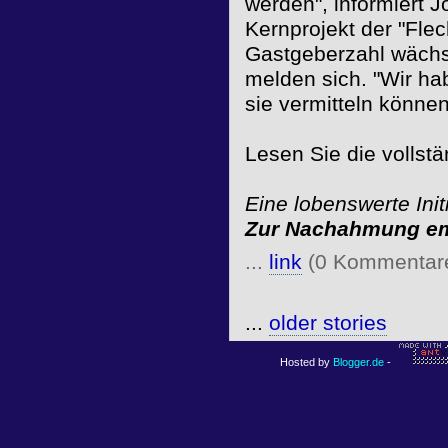
werden", informiert J
Kernprojekt der "Fle
Gastgeberzahl wächst
melden sich. "Wir ha
sie vermitteln können
Lesen Sie die vollst
Eine lobenswerte Initi
Zur Nachahmung em
...
link
(0 Kommentar
...
older stories
Hosted by
Blogger.de
-