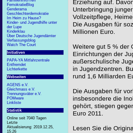
FamilienInfoTreff
Erziehung auf. Davon 
FemokratieBlog
Unterbringung junge
Genderama
Geschlechterdemokratie
Vollzeitpflege, Heim
Im Heim zu Hause?
Kinder- und Jugendhilfe unter
Die Ausgaben für soz
der Lupe
Millionen Euro.
Kinderklau
Über Deutsche Jugendämter
Verfassungsblog
Watch The Court
Weitere gut 5 % de
Initiativen
Einrichtungen der Jug
außerschulische Jug
PAPA-YA Mitfahrzentrale
Entfremdet
in Jugendzentren. B
Lichterkette
rund 1,6 Milliarden E
Webseiten
AGENS e.V.
Gleichmass e.V.
Die Ausgaben für vo
Trennungsväter e.V.
insbesondere die In
POMware
Linkliste
gehört, stiegen gege
Statistik
Euro 2011.
Online seit 7040 Tagen
Letzte
Lesen Sie die Origina
Aktualisierung: 2019.12.25,
15:26