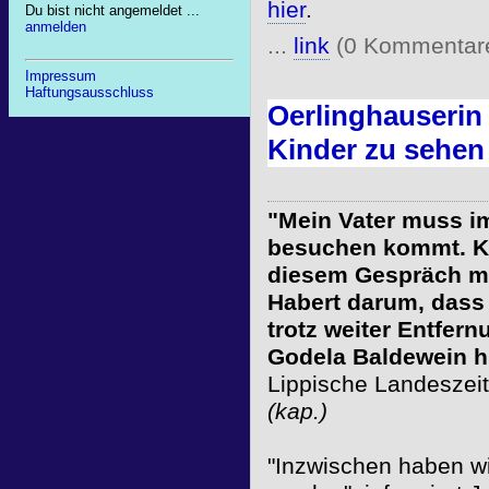
hier
.
Du bist nicht angemeldet ...
anmelden
...
link
(0 Kommentar
Impressum
Haftungsausschluss
Oerlinghauserin 
Kinder zu sehen
"Mein Vater muss i
besuchen kommt. Ka
diesem Gespräch mi
Habert darum, dass
trotz weiter Entfer
Godela Baldewein hi
Lippische Landeszei
(kap.)
"Inzwischen haben wir