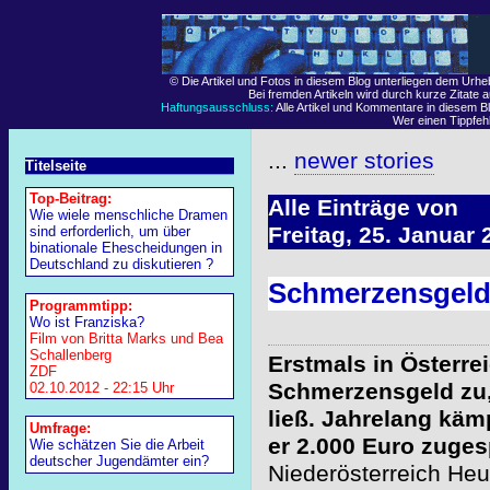
© Die Artikel und Fotos in diesem Blog unterliegen dem Urh
Bei fremden Artikeln wird durch kurze Zitate 
Haftungsausschluss:
Alle Artikel und Kommentare in diesem Bl
Wer einen Tippfehle
...
newer stories
Titelseite
Top-Beitrag:
Alle Einträge von
Wie wiele menschliche Dramen
Freitag, 25. Januar 
sind erforderlich, um über
binationale Ehescheidungen in
Deutschland zu diskutieren ?
Schmerzensgeld 
Programmtipp:
Wo ist Franziska?
Film von Britta Marks und Bea
Schallenberg
Erstmals in Österre
ZDF
Schmerzensgeld zu, 
02.10.2012 - 22:15 Uhr
ließ. Jahrelang käm
Umfrage:
er 2.000 Euro zuges
Wie schätzen Sie die Arbeit
deutscher Jugendämter ein?
Niederösterreich Heu