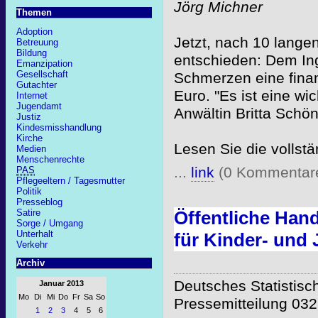
Jörg Michner
Themen
Adoption
Jetzt, nach 10 lange
Betreuung
Bildung
entschieden: Dem Inge
Emanzipation
Gesellschaft
Schmerzen eine finan
Gutachter
Euro. "Es ist eine wi
Internet
Jugendamt
Anwältin Britta Schön
Justiz
Kindesmisshandlung
Kirche
Lesen Sie die vollst
Medien
Menschenrechte
...
link
(0 Kommentar
PAS
Pflegeeltern / Tagesmutter
Politik
Presseblog
Öffent­liche Han
Satire
Sorge / Umgang
Unterhalt
für Kinder- und J
Verkehr
Archiv
Deutsches Statistis
Januar 2013
Mo
Di
Mi
Do
Fr
Sa
So
Pressemitteilung 03
1
2
3
4
5
6