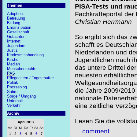
PISA-Tests und rauc
Themen
Fachkräfteportal der
Adoption
Betreuung
Christian Herrmann
Bildung
Emanzipation
Gesellschaft
So ergibt sich das zw
Gutachter
Internet
schafft es Deutschla
Jugendamt
Justiz
Niederlanden und de
Kindesmisshandlung
Jugendlichen nach ih
Kirche
Medien
das untere Drittel de
Menschenrechte
PAS
neuesten erhältliche
Pflegeeltern / Tagesmutter
Weltgesundheitsorgan
Politik
Presseblog
die Jahre 2009/2010 
Satire
Sorge / Umgang
nationale Datenerheb
Unterhalt
eine zeitliche Verzög
Verkehr
Archiv
Lesen Sie die vollst
April 2013
Mo
Di
Mi
Do
Fr
Sa
So
...
comment
1
2
3
4
5
6
7