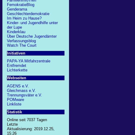
FamilienInfoTreff
FemokratieBlog
Genderama
Geschlechterdemokratie
Im Heim zu Hause?
Kinder- und Jugendhilfe unter
der Lupe
Kinderklau
Über Deutsche Jugendämter
Verfassungsblog
Watch The Court
Initiativen
PAPA-YA Mitfahrzentrale
Entfremdet
Lichterkette
Webseiten
AGENS e.V.
Gleichmass e.V.
Trennungsväter e.V.
POMware
Linkliste
Statistik
Online seit 7037 Tagen
Letzte
Aktualisierung: 2019.12.25,
15:26