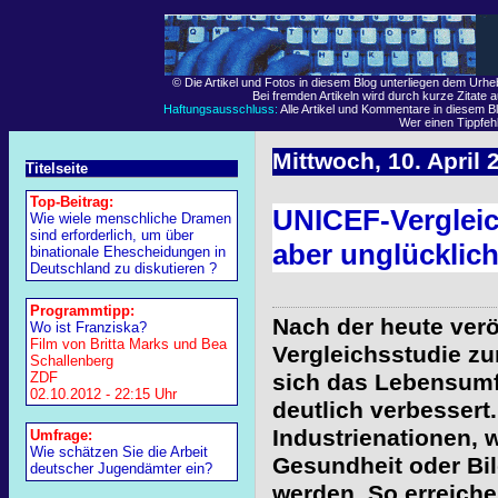
© Die Artikel und Fotos in diesem Blog unterliegen dem Urh
Bei fremden Artikeln wird durch kurze Zitate 
Haftungsausschluss:
Alle Artikel und Kommentare in diesem Bl
Wer einen Tippfehle
Mittwoch, 10. April 
Titelseite
Top-Beitrag:
UNICEF-Vergleich
Wie wiele menschliche Dramen
sind erforderlich, um über
aber unglücklic
binationale Ehescheidungen in
Deutschland zu diskutieren ?
Programmtipp:
Nach der heute verö
Wo ist Franziska?
Film von Britta Marks und Bea
Vergleichsstudie zu
Schallenberg
ZDF
sich das Lebensumf
02.10.2012 - 22:15 Uhr
deutlich verbessert.
Industrienationen,
Umfrage:
Wie schätzen Sie die Arbeit
Gesundheit oder Bi
deutscher Jugendämter ein?
werden. So erreich