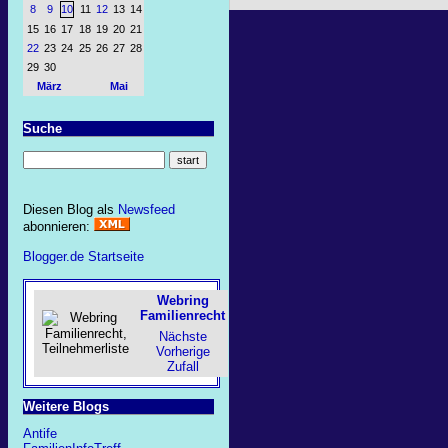
8
9
10
11
12
13
14
15
16
17
18
19
20
21
22
23
24
25
26
27
28
29
30
März
Mai
Suche
Diesen Blog als
Newsfeed
abonnieren:
Blogger.de Startseite
Webring
Familienrecht
Nächste
Vorherige
Zufall
Weitere Blogs
Antife