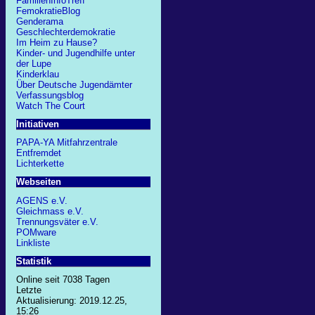
FamilienInfoTreff
FemokratieBlog
Genderama
Geschlechterdemokratie
Im Heim zu Hause?
Kinder- und Jugendhilfe unter
der Lupe
Kinderklau
Über Deutsche Jugendämter
Verfassungsblog
Watch The Court
Initiativen
PAPA-YA Mitfahrzentrale
Entfremdet
Lichterkette
Webseiten
AGENS e.V.
Gleichmass e.V.
Trennungsväter e.V.
POMware
Linkliste
Statistik
Online seit 7038 Tagen
Letzte
Aktualisierung: 2019.12.25,
15:26