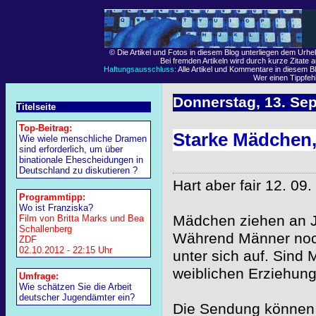
© Die Artikel und Fotos in diesem Blog unterliegen dem Urh
Bei fremden Artikeln wird durch kurze Zitate 
Haftungsausschluss:
Alle Artikel und Kommentare in diesem Bl
Wer einen Tippfehle
Donnerstag, 13. Se
Titelseite
Top-Beitrag:
Starke Mädchen
Wie wiele menschliche Dramen
sind erforderlich, um über
binationale Ehescheidungen in
Deutschland zu diskutieren ?
Hart aber fair 12. 09
Programmtipp:
Wo ist Franziska?
Mädchen ziehen an Ju
Film von Britta Marks und Bea
Schallenberg
Während Männer noch
ZDF
02.10.2012 - 22:15 Uhr
unter sich auf. Sind
weiblichen Erziehun
Umfrage:
Wie schätzen Sie die Arbeit
deutscher Jugendämter ein?
Die Sendung können