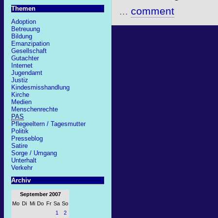
Themen
...
comment
Adoption
Betreuung
Bildung
Emanzipation
Gesellschaft
Gutachter
Internet
Jugendamt
Justiz
Kindesmisshandlung
Kirche
Medien
Menschenrechte
PAS
Pflegeeltern / Tagesmutter
Politik
Presseblog
Satire
Sorge / Umgang
Unterhalt
Verkehr
Archiv
September 2007
Mo
Di
Mi
Do
Fr
Sa
So
1
2