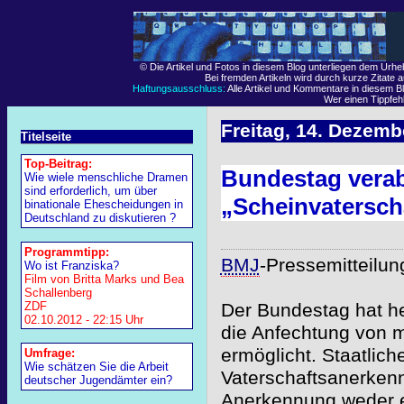
© Die Artikel und Fotos in diesem Blog unterliegen dem Urh
Bei fremden Artikeln wird durch kurze Zitate 
Haftungsausschluss:
Alle Artikel und Kommentare in diesem Bl
Wer einen Tippfehle
Freitag, 14. Dezemb
Titelseite
Top-Beitrag:
Bundestag verab
Wie wiele menschliche Dramen
sind erforderlich, um über
„Scheinvatersch
binationale Ehescheidungen in
Deutschland zu diskutieren ?
Programmtipp:
BMJ
-Pressemitteilu
Wo ist Franziska?
Film von Britta Marks und Bea
Schallenberg
ZDF
Der Bundestag hat he
02.10.2012 - 22:15 Uhr
die Anfechtung von 
ermöglicht. Staatlich
Umfrage:
Wie schätzen Sie die Arbeit
Vaterschaftsanerken
deutscher Jugendämter ein?
Anerkennung weder ei