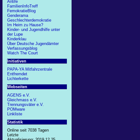
Antife
FamilienInfoTreff
FemokratieBlog
Genderama
Geschlechterdemokratie
Im Heim zu Hause?
Kinder- und Jugendhilfe unter
der Lupe
Kinderklau
Über Deutsche Jugendämter
Verfassungsblog
Watch The Court
Initiativen
PAPA-YA Mitfahrzentrale
Entfremdet
Lichterkette
Webseiten
AGENS e.V.
Gleichmass e.V.
Trennungsväter e.V.
POMware
Linkliste
Statistik
Online seit 7038 Tagen
Letzte
Aktualisierung: 2019.12.25,