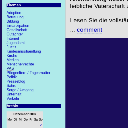
leibliche Vaterschaft 
Themen
Adoption
Betreuung
Lesen Sie die vollst
Bildung
Emanzipation
...
comment
Gesellschaft
Gutachter
Internet
Jugendamt
Justiz
Kindesmisshandlung
Kirche
Medien
Menschenrechte
PAS
Pflegeeltern / Tagesmutter
Politik
Presseblog
Satire
Sorge / Umgang
Unterhalt
Verkehr
Archiv
Dezember 2007
Mo
Di
Mi
Do
Fr
Sa
So
1
2