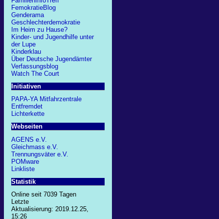
FamilienInfoTreff
FemokratieBlog
Genderama
Geschlechterdemokratie
Im Heim zu Hause?
Kinder- und Jugendhilfe unter
der Lupe
Kinderklau
Über Deutsche Jugendämter
Verfassungsblog
Watch The Court
Initiativen
PAPA-YA Mitfahrzentrale
Entfremdet
Lichterkette
Webseiten
AGENS e.V.
Gleichmass e.V.
Trennungsväter e.V.
POMware
Linkliste
Statistik
Online seit 7039 Tagen
Letzte
Aktualisierung: 2019.12.25,
15:26