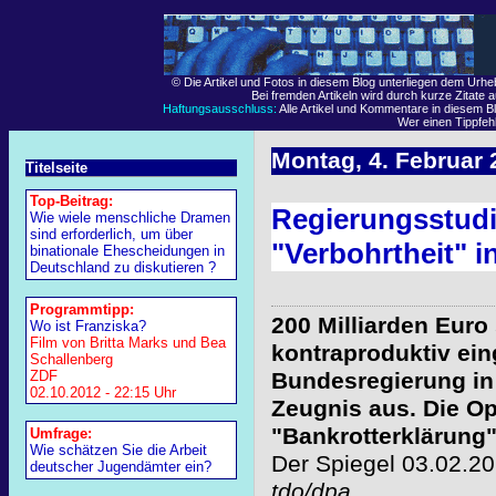
© Die Artikel und Fotos in diesem Blog unterliegen dem Urh
Bei fremden Artikeln wird durch kurze Zitate 
Haftungsausschluss:
Alle Artikel und Kommentare in diesem Bl
Wer einen Tippfehle
Montag, 4. Februar 
Titelseite
Top-Beitrag:
Regierungsstudie
Wie wiele menschliche Dramen
sind erforderlich, um über
"Verbohrtheit" in
binationale Ehescheidungen in
Deutschland zu diskutieren ?
Programmtipp:
200 Milliarden Euro
Wo ist Franziska?
Film von Britta Marks und Bea
kontraproduktiv eing
Schallenberg
ZDF
Bundesregierung in 
02.10.2012 - 22:15 Uhr
Zeugnis aus. Die Op
"Bankrotterklärung"
Umfrage:
Wie schätzen Sie die Arbeit
Der Spiegel 03.02.2
deutscher Jugendämter ein?
tdo/dpa