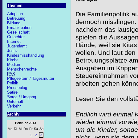
Themen
Die Familienpolitik 
Adoption
Betreuung
dennoch misslingen. 
Bildung
Emanzipation
nachdem das lausig
Gesellschaft
spielen die Aussagen
Gutachter
Internet
Hände, weil sie Kit
Jugendamt
Justiz
wollen. Und laut den
Kindesmisshandlung
Betreuungsplätze am 
Kirche
Medien
Ausgaben im Krippen
Menschenrechte
PAS
Steuereinnahmen von 
Pflegeeltern / Tagesmutter
arbeiten gehen könne
Politik
Presseblog
Satire
Sorge / Umgang
Lesen Sie den vollst
Unterhalt
Verkehr
Endlich wird einmal K
Archiv
wieder einmal vorwie
Februar 2013
um die Kinder, sond
Mo
Di
Mi
Do
Fr
Sa
So
1
2
3
nicht, wenn sie dem