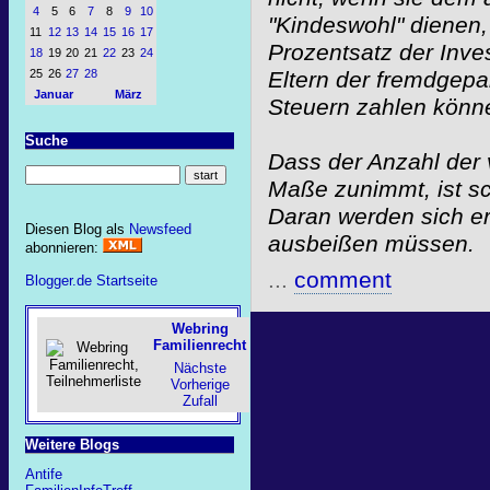
4
5
6
7
8
9
10
"Kindeswohl" dienen,
11
12
13
14
15
16
17
Prozentsatz der Inves
18
19
20
21
22
23
24
25
26
27
28
Eltern der fremdgepar
Januar
März
Steuern zahlen könn
Suche
Dass der Anzahl der 
Maße zunimmt, ist sch
Daran werden sich er
Diesen Blog als
Newsfeed
ausbeißen müssen.
abonnieren:
...
comment
Blogger.de Startseite
Webring
Familienrecht
Nächste
Vorherige
Zufall
Weitere Blogs
Antife