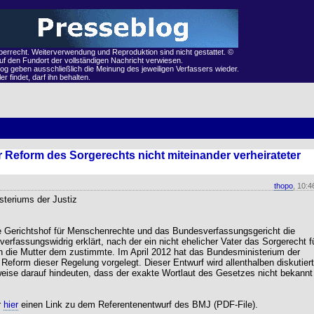
eberrecht. Weiterverwendung und Reproduktion sind nicht gestattet. ©
auf den Fundort der vollständigen Nachricht verwiesen.
og geben ausschließlich die Meinung des jeweiligen Verfassers wieder.
r findet, darf ihn behalten.
 Reform des Sorgerechts nicht miteinander verheirateter
thopo
, 10:4
teriums der Justiz
e Gerichtshof für Menschenrechte und das Bundesverfassungsgericht die
verfassungswidrig erklärt, nach der ein nicht ehelicher Vater das Sorgerecht f
nn die Mutter dem zustimmte. Im April 2012 hat das Bundesministerium der
Reform dieser Regelung vorgelegt. Dieser Entwurf wird allenthalben diskutiert
weise darauf hindeuten, dass der exakte Wortlaut des Gesetzes nicht bekannt
r
hier
einen Link zu dem Referentenentwurf des BMJ (PDF-File).