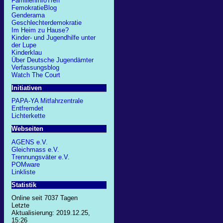
FamilienInfoTreff
FemokratieBlog
Genderama
Geschlechterdemokratie
Im Heim zu Hause?
Kinder- und Jugendhilfe unter
der Lupe
Kinderklau
Über Deutsche Jugendämter
Verfassungsblog
Watch The Court
Initiativen
PAPA-YA Mitfahrzentrale
Entfremdet
Lichterkette
Webseiten
AGENS e.V.
Gleichmass e.V.
Trennungsväter e.V.
POMware
Linkliste
Statistik
Online seit 7037 Tagen
Letzte
Aktualisierung: 2019.12.25,
15:26