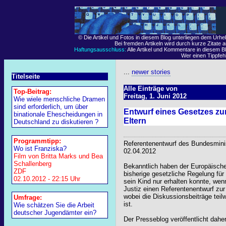
© Die Artikel und Fotos in diesem Blog unterliegen dem Urh
Bei fremden Artikeln wird durch kurze Zitate 
Haftungsausschluss:
Alle Artikel und Kommentare in diesem Bl
Wer einen Tippfehle
...
newer stories
Titelseite
Alle Einträge von
Top-Beitrag:
Freitag, 1. Juni 2012
Wie wiele menschliche Dramen
sind erforderlich, um über
Entwurf eines Gesetzes zur
binationale Ehescheidungen in
Eltern
Deutschland zu diskutieren ?
Programmtipp:
Referentenentwurf des Bundesminis
Wo ist Franziska?
02.04.2012
Film von Britta Marks und Bea
Schallenberg
Bekanntlich haben der Europäisch
ZDF
bisherige gesetzliche Regelung für 
02.10.2012 - 22:15 Uhr
sein Kind nur erhalten konnte, we
Justiz einen Referentenentwurf zur 
wobei die Diskussionsbeiträge teil
Umfrage:
ist.
Wie schätzen Sie die Arbeit
deutscher Jugendämter ein?
Der Presseblog veröffentlicht dahe