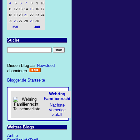
4
5
6
7
8
9
10
11
12
13
14
15
16
17
18
19
20
21
22
23
24
25
26
27
28
29
30
Mai
Juli
Suche
Diesen Blog als
Newsfeed
abonnieren:
Blogger.de Startseite
Webring
Familienrecht
Nächste
Vorherige
Zufall
Weitere Blogs
Antife