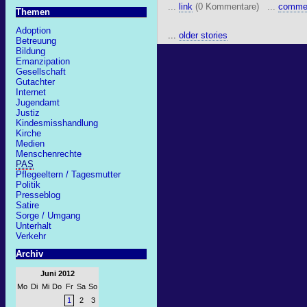
...
link
(0 Kommentare) ...
comme
Themen
Adoption
...
older stories
Betreuung
Bildung
Emanzipation
Gesellschaft
Gutachter
Internet
Jugendamt
Justiz
Kindesmisshandlung
Kirche
Medien
Menschenrechte
PAS
Pflegeeltern / Tagesmutter
Politik
Presseblog
Satire
Sorge / Umgang
Unterhalt
Verkehr
Archiv
Juni 2012
Mo
Di
Mi
Do
Fr
Sa
So
1
2
3