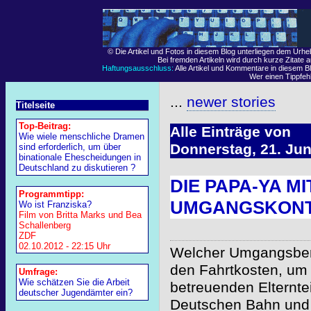
© Die Artikel und Fotos in diesem Blog unterliegen dem Urh
Bei fremden Artikeln wird durch kurze Zitate 
Haftungsausschluss:
Alle Artikel und Kommentare in diesem Bl
Wer einen Tippfehle
...
newer stories
Titelseite
Top-Beitrag:
Alle Einträge von
Wie wiele menschliche Dramen
Donnerstag, 21. Jun
sind erforderlich, um über
binationale Ehescheidungen in
Deutschland zu diskutieren ?
DIE PAPA-YA M
Programmtipp:
UMGANGSKON
Wo ist Franziska?
Film von Britta Marks und Bea
Schallenberg
ZDF
02.10.2012 - 22:15 Uhr
Welcher Umgangsbere
den Fahrtkosten, um
Umfrage:
Wie schätzen Sie die Arbeit
betreuenden Elternte
deutscher Jugendämter ein?
Deutschen Bahn und 