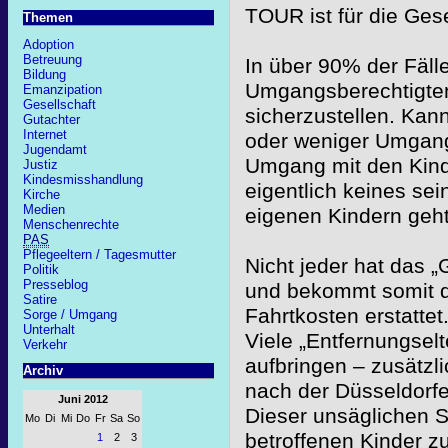
TOUR ist für die Ges
Themen
Adoption
Betreuung
In über 90% der Fälle
Bildung
Umgangsberechtigten
Emanzipation
Gesellschaft
sicherzustellen. Kann
Gutachter
Internet
oder weniger Umgang
Jugendamt
Umgang mit den Kinde
Justiz
Kindesmisshandlung
eigentlich keines se
Kirche
Medien
eigenen Kindern geht
Menschenrechte
PAS
Pflegeeltern / Tagesmutter
Nicht jeder hat das 
Politik
Presseblog
und bekommt somit d
Satire
Fahrtkosten erstattet
Sorge / Umgang
Unterhalt
Viele „Entfernungse
Verkehr
aufbringen – zusätzl
Archiv
nach der Düsseldorfe
Juni 2012
Dieser unsäglichen Sit
Mo
Di
Mi
Do
Fr
Sa
So
betroffenen Kinder z
1
2
3