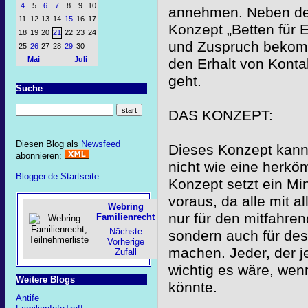
4
5
6
7
8
9
10
annehmen. Neben de
11
12
13
14
15
16
17
Konzept „Betten für E
18
19
20
21
22
23
24
und Zuspruch bekommt
25
26
27
28
29
30
Mai
Juli
den Erhalt von Konta
geht.
Suche
DAS KONZEPT:
Diesen Blog als
Newsfeed
Dieses Konzept kann
abonnieren:
nicht wie eine herkö
Blogger.de Startseite
Konzept setzt ein M
voraus, da alle mit 
Webring
nur für den mitfahr
Familienrecht
Nächste
sondern auch für des
Vorherige
machen. Jeder, der je
Zufall
wichtig es wäre, wen
Weitere Blogs
könnte.
Antife