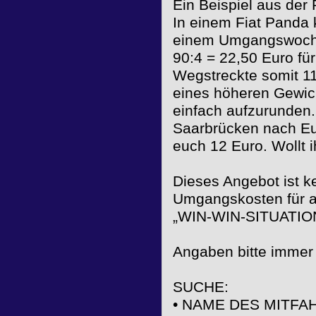
Ein Beispiel aus der 
In einem Fiat Panda 
einem Umgangswochen
90:4 = 22,50 Euro für
Wegstreckte somit 1
eines höheren Gewich
einfach aufzurunden.
Saarbrücken nach Eu
euch 12 Euro. Wollt 
Dieses Angebot ist k
Umgangskosten für al
„WIN-WIN-SITUATION“ 
Angaben bitte immer 
SUCHE:
• NAME DES MITFA