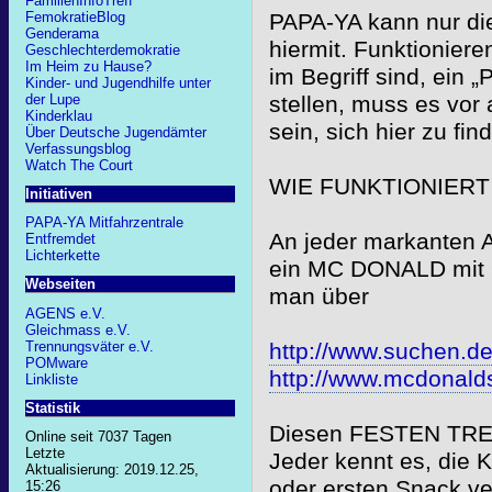
FamilienInfoTreff
FemokratieBlog
PAPA-YA kann nur die
Genderama
hiermit. Funktionier
Geschlechterdemokratie
Im Heim zu Hause?
im Begriff sind, ein
Kinder- und Jugendhilfe unter
der Lupe
stellen, muss es vor
Kinderklau
sein, sich hier zu f
Über Deutsche Jugendämter
Verfassungsblog
Watch The Court
WIE FUNKTIONIERT
Initiativen
PAPA-YA Mitfahrzentrale
An jeder markanten A
Entfremdet
Lichterkette
ein MC DONALD mit Pa
Webseiten
man über
AGENS e.V.
Gleichmass e.V.
Trennungsväter e.V.
http://www.suchen.de
POMware
http://www.mcdonald
Linkliste
Statistik
Diesen FESTEN TREF
Online seit 7037 Tagen
Letzte
Jeder kennt es, die 
Aktualisierung: 2019.12.25,
oder ersten Snack ve
15:26