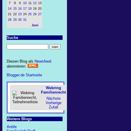
7
8
9
10
11
12
13
14
15
16
17
18
19
20
21
22
23
24
25
26
27
28
29
30
31
Juni
Suche
Diesen Blog als
Newsfeed
abonnieren:
Blogger.de Startseite
Webring
Familienrecht
Nächste
Vorherige
Zufall
Weitere Blogs
Antife