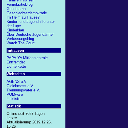
FamilienInfoTreff
FemokratieBlog
Genderama
Geschlechterdemokratie
Im Heim zu Hause?
Kinder- und Jugendhilfe unter
der Lupe
Kinderklau
Über Deutsche Jugendämter
Verfassungsblog
Watch The Court
Initiativen
PAPA-YA Mitfahrzentrale
Entfremdet
Lichterkette
Webseiten
AGENS e.V.
Gleichmass e.V.
Trennungsväter e.V.
POMware
Linkliste
Statistik
Online seit 7037 Tagen
Letzte
Aktualisierung: 2019.12.25,
15:26