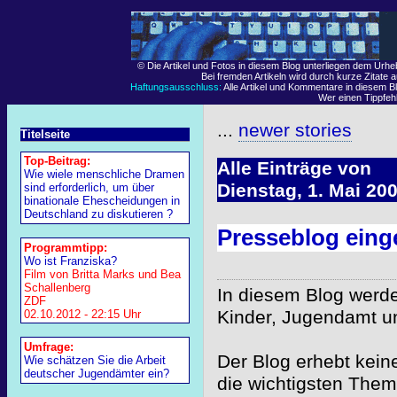
© Die Artikel und Fotos in diesem Blog unterliegen dem Urh
Bei fremden Artikeln wird durch kurze Zitate 
Haftungsausschluss:
Alle Artikel und Kommentare in diesem Bl
Wer einen Tippfehle
...
newer stories
Titelseite
Top-Beitrag:
Alle Einträge von
Wie wiele menschliche Dramen
Dienstag, 1. Mai 20
sind erforderlich, um über
binationale Ehescheidungen in
Deutschland zu diskutieren ?
Presseblog einge
Programmtipp:
Wo ist Franziska?
Film von Britta Marks und Bea
Schallenberg
In diesem Blog werde
ZDF
Kinder, Jugendamt un
02.10.2012 - 22:15 Uhr
Umfrage:
Der Blog erhebt keine
Wie schätzen Sie die Arbeit
deutscher Jugendämter ein?
die wichtigsten Them