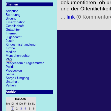
dokumentieren, ob un
Themen
und der Öffentlichke
Adoption
Betreuung
...
link
(0 Kommentar
Bildung
Emanzipation
Gesellschaft
Gutachter
Internet
Jugendamt
Justiz
Kindesmisshandlung
Kirche
Medien
Menschenrechte
PAS
Pflegeeltern / Tagesmutter
Politik
Presseblog
Satire
Sorge / Umgang
Unterhalt
Verkehr
Archiv
Mai 2007
Mo
Di
Mi
Do
Fr
Sa
So
1
2
3
4
5
6