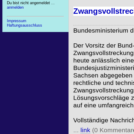
Du bist nicht angemeldet ...
anmelden
Zwangsvollstreck
Impressum
Haftungsausschluss
Bundesministerium de
Der Vorsitz der Bund
Zwangsvollstreckungs
heute anlässlich ein
Bundesjustizminister
Sachsen abgegeben w
rechtliche und techn
Zwangsvollstreckung
Lösungsvorschläge zu
auf eine umfangreich
Vollständige Nachric
...
link
(0 Kommentar