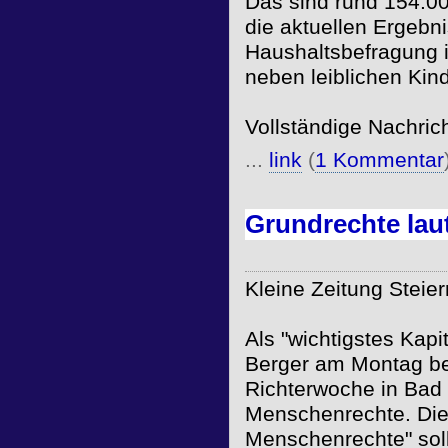
Das sind rund 154.00
die aktuellen Ergebn
Haushaltsbefragung i
neben leiblichen Kind
Vollständige Nachric
...
link
(
1 Kommentar
Grundrechte laut
Kleine Zeitung Steie
Als "wichtigstes Kapi
Berger am Montag bei
Richterwoche in Bad 
Menschenrechte. Die 
Menschenrechte" soll