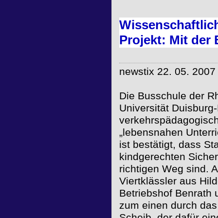
Wissenschaftlic
Projekt: Mit der
newstix 22. 05. 2007
Die Busschule der Rh
Universität Duisburg
verkehrspädagogische
„lebensnahen Unterri
ist bestätigt, dass S
kindgerechten Sicher
richtigen Weg sind. 
Viertklässler aus Hi
Betriebshof Benrath 
zum einen durch das
Scheib, der dafür ei