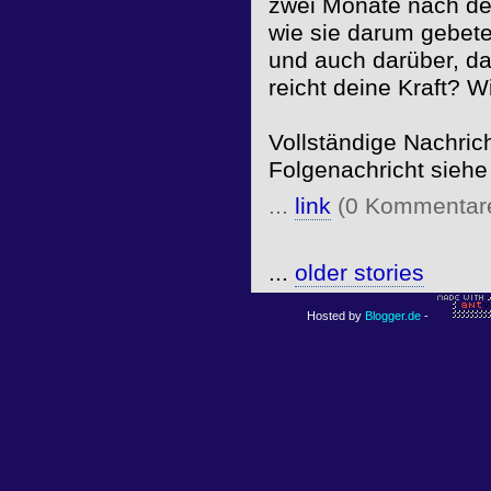
zwei Monate nach dem
wie sie darum gebetet
und auch darüber, das
reicht deine Kraft? 
Vollständige Nachric
Folgenachricht sieh
...
link
(0 Kommentar
...
older stories
Hosted by
Blogger.de
-