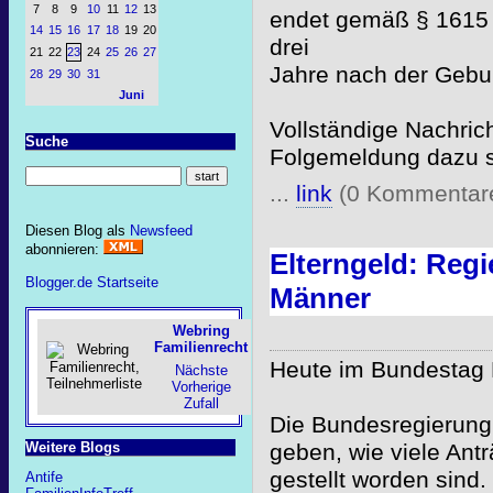
7
8
9
10
11
12
13
endet gemäß § 1615 l
14
15
16
17
18
19
20
drei
21
22
23
24
25
26
27
Jahre nach der Gebur
28
29
30
31
Juni
Vollständige Nachric
Suche
Folgemeldung dazu 
...
link
(0 Kommentar
Diesen Blog als
Newsfeed
abonnieren:
Elterngeld: Reg
Blogger.de Startseite
Männer
Webring
Familienrecht
Heute im Bundestag 
Nächste
Vorherige
Zufall
Die Bundesregierung
Weitere Blogs
geben, wie viele Antr
gestellt worden sind
Antife