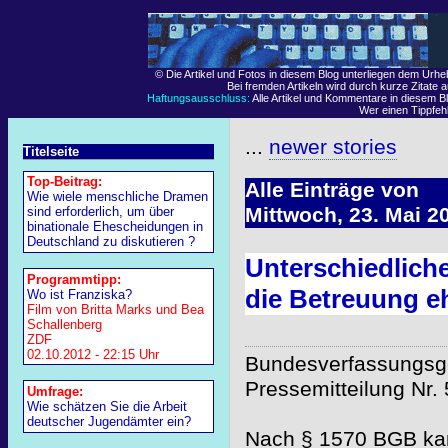
© Die Artikel und Fotos in diesem Blog unterliegen dem Urh
Bei fremden Artikeln wird durch kurze Zitate 
Haftungsausschluss:
Alle Artikel und Kommentare in diesem Bl
Wer einen Tippfehle
...
newer stories
Titelseite
Top-Beitrag:
Alle Einträge von
Wie wiele menschliche Dramen
Mittwoch, 23. Mai 2
sind erforderlich, um über
binationale Ehescheidungen in
Deutschland zu diskutieren ?
Unterschiedlich
Programmtipp:
die Betreuung eh
Wo ist Franziska?
Film von Britta Marks und Bea
Schallenberg
ZDF
02.10.2012 - 22:15 Uhr
Bundesverfassungsge
Pressemitteilung Nr.
Umfrage:
Wie schätzen Sie die Arbeit
deutscher Jugendämter ein?
Nach § 1570 BGB kan