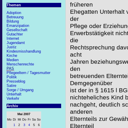
früheren
Themen
Ehegatten Unterhalt 
Adoption
Betreuung
der
Bildung
Pflege oder Erziehun
Emanzipation
Gesellschaft
Erwerbstätigkeit nic
Gutachter
Internet
die
Jugendamt
Rechtsprechung davo
Justiz
Kindesmisshandlung
acht
Kirche
Medien
Jahren beziehungswe
Menschenrechte
den
PAS
Pflegeeltern / Tagesmutter
betreuenden Elternte
Politik
Presseblog
Demgegenüber
Satire
ist der in § 1615 l B
Sorge / Umgang
Unterhalt
nichteheliches Kind b
Verkehr
nachgeht, deutlich s
Archiv
anderen
Mai 2007
Elternteils zur Gewä
Mo
Di
Mi
Do
Fr
Sa
So
Elternteil
1
2
3
4
5
6