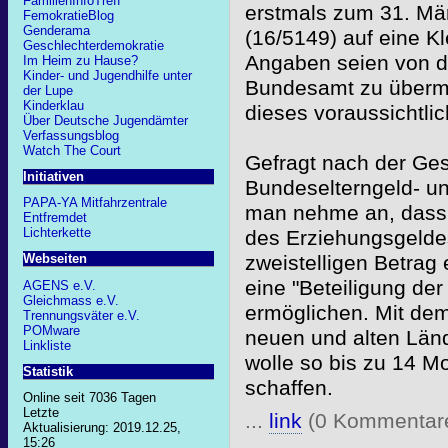
FamilienInfoTreff
erstmals zum 31. März
FemokratieBlog
Genderama
(16/5149) auf eine Kl
Geschlechterdemokratie
Angaben seien von d
Im Heim zu Hause?
Kinder- und Jugendhilfe unter
Bundesamt zu übermit
der Lupe
Kinderklau
dieses voraussichtlic
Über Deutsche Jugendämter
Verfassungsblog
Watch The Court
Gefragt nach der Ge
Initiativen
Bundeselterngeld- und
PAPA-YA Mitfahrzentrale
man nehme an, dass 
Entfremdet
Lichterkette
des Erziehungsgeldes
zweistelligen Betrag 
Webseiten
eine "Beteiligung der
AGENS e.V.
Gleichmass e.V.
ermöglichen. Mit dem
Trennungsväter e.V.
POMware
neuen und alten Länd
Linkliste
wolle so bis zu 14 M
Statistik
schaffen.
Online seit 7036 Tagen
Letzte
...
link
(0 Kommentar
Aktualisierung: 2019.12.25,
15:26