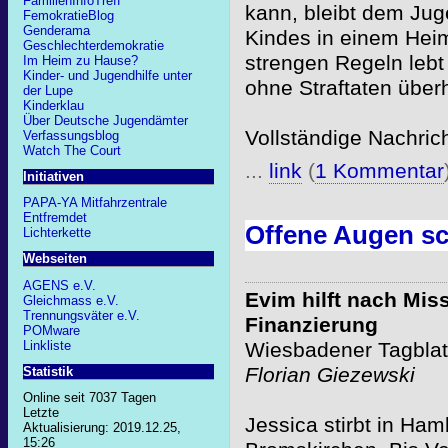
FamilienInfoTreff
kann, bleibt dem Jug
FemokratieBlog
Genderama
Kindes in einem Hei
Geschlechterdemokratie
strengen Regeln lebt
Im Heim zu Hause?
Kinder- und Jugendhilfe unter
ohne Straftaten überh
der Lupe
Kinderklau
Über Deutsche Jugendämter
Vollständige Nachric
Verfassungsblog
Watch The Court
...
link
(
1 Kommentar
Initiativen
PAPA-YA Mitfahrzentrale
Entfremdet
Offene Augen sc
Lichterkette
Webseiten
AGENS e.V.
Evim hilft nach Miss
Gleichmass e.V.
Trennungsväter e.V.
Finanzierung
POMware
Linkliste
Wiesbadener Tagblatt
Florian Giezewski
Statistik
Online seit 7037 Tagen
Letzte
Jessica stirbt in Ha
Aktualisierung: 2019.12.25,
15:26