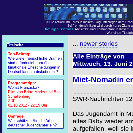
© Die Artikel und Fotos in diesem Blog unterliegen dem Urh
Bei fremden Artikeln wird durch kurze Zitate 
Haftungsausschluss:
Alle Artikel und Kommentare in diesem Bl
Wer einen Tippfehle
...
newer stories
Titelseite
Top-Beitrag:
Alle Einträge von
Wie wiele menschliche Dramen
Mittwoch, 13. Juni 
sind erforderlich, um über
binationale Ehescheidungen in
Deutschland zu diskutieren ?
Miet-Nomadin er
Programmtipp:
Wo ist Franziska?
Film von Britta Marks und Bea
Schallenberg
SWR-Nachrichten 12.
ZDF
02.10.2012 - 22:15 Uhr
Das Jugendamt in Mo
Umfrage:
altes Baby wieder an
Wie schätzen Sie die Arbeit
deutscher Jugendämter ein?
aufgefallen, weil sie