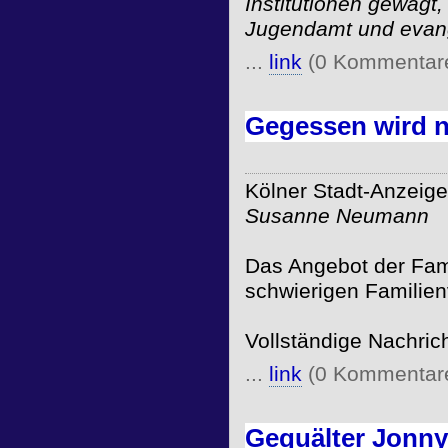
Institutionen gewagt,
Jugendamt und evange
...
link
(0 Kommentar
Gegessen wird 
Kölner Stadt-Anzeige
Susanne Neumann
Das Angebot der Fami
schwierigen Familien
Vollständige Nachric
...
link
(0 Kommentar
Gequälter Jonny