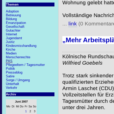
Wohnung gelebt hatt
Themen
Adoption
Vollständige Nachric
Betreuung
Bildung
...
link
(0 Kommentar
Emanzipation
Gesellschaft
Gutachter
Internet
„Mehr Arbeitspl
Jugendamt
Justiz
Kindesmisshandlung
Kirche
Medien
Kölnische Rundschau
Menschenrechte
PAS
Wilfried Goebels
Pflegeeltern / Tagesmutter
Politik
Presseblog
Trotz stark sinkende
Satire
Sorge / Umgang
qualifizierten Erzie
Unterhalt
Armin Laschet (CDU) 
Verkehr
Vollzeitstellen für Er
Archiv
Tagesmütter durch d
Juni 2007
unter drei Jahren.
Mo
Di
Mi
Do
Fr
Sa
So
1
2
3