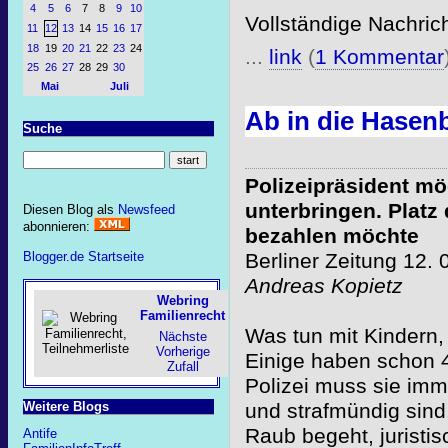
4
5
6
7
8
9
10
Vollständige Nachric
11
12
13
14
15
16
17
18
19
20
21
22
23
24
...
link
(
1 Kommentar
25
26
27
28
29
30
Mai
Juli
Ab in die Hasen
Suche
Polizeipräsident mö
unterbringen. Platz
Diesen Blog als
Newsfeed
abonnieren:
bezahlen möchte
Berliner Zeitung 12. 
Blogger.de Startseite
Andreas Kopietz
Webring
Familienrecht
Was tun mit Kindern,
Nächste
Vorherige
Einige haben schon 
Zufall
Polizei muss sie imme
Weitere Blogs
und strafmündig sind.
Raub begeht, juristi
Antife