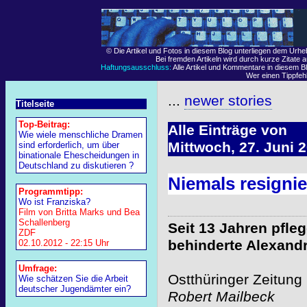
© Die Artikel und Fotos in diesem Blog unterliegen dem Urh
Bei fremden Artikeln wird durch kurze Zitate 
Haftungsausschluss:
Alle Artikel und Kommentare in diesem Bl
Wer einen Tippfehle
...
newer stories
Titelseite
Top-Beitrag:
Alle Einträge von
Wie wiele menschliche Dramen
Mittwoch, 27. Juni 
sind erforderlich, um über
binationale Ehescheidungen in
Deutschland zu diskutieren ?
Niemals resignie
Programmtipp:
Wo ist Franziska?
Film von Britta Marks und Bea
Schallenberg
Seit 13 Jahren pfle
ZDF
behinderte Alexand
02.10.2012 - 22:15 Uhr
Umfrage:
Ostthüringer Zeitung
Wie schätzen Sie die Arbeit
deutscher Jugendämter ein?
Robert Mailbeck