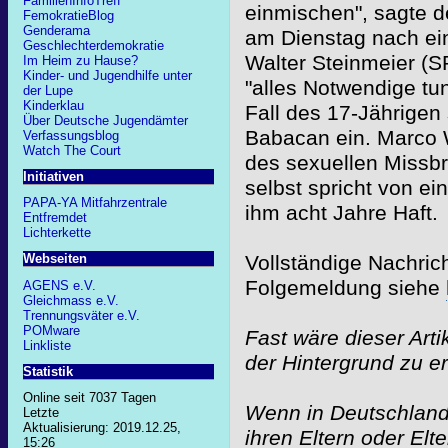
FamilienInfoTreff
einmischen", sagte d
FemokratieBlog
Genderama
am Dienstag nach ei
Geschlechterdemokratie
Walter Steinmeier (S
Im Heim zu Hause?
Kinder- und Jugendhilfe unter
"alles Notwendige tun
der Lupe
Kinderklau
Fall des 17-Jährigen 
Über Deutsche Jugendämter
Babacan ein. Marco W.
Verfassungsblog
Watch The Court
des sexuellen Missbra
Initiativen
selbst spricht von ei
PAPA-YA Mitfahrzentrale
ihm acht Jahre Haft.
Entfremdet
Lichterkette
Vollständige Nachric
Webseiten
Folgemeldung siehe
AGENS e.V.
Gleichmass e.V.
Trennungsväter e.V.
POMware
Fast wäre dieser Arti
Linkliste
der Hintergrund zu er
Statistik
Online seit 7037 Tagen
Wenn in Deutschland
Letzte
Aktualisierung: 2019.12.25,
ihren Eltern oder Elte
15:26