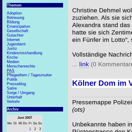
Themen
Christine Dehmel wol
Adoption
zuziehen. Als sie si
Betreuung
Bildung
Alexandra stand das 
Emanzipation
Gesellschaft
hatte sie sich Zenti
Gutachter
ein Fünfer im Lotto",
Internet
Jugendamt
Justiz
Kindesmisshandlung
Vollständige Nachric
Kirche
Medien
...
link
(0 Kommentar
Menschenrechte
PAS
Pflegeeltern / Tagesmutter
Politik
Kölner Dom im V
Presseblog
Satire
Sorge / Umgang
Unterhalt
Pressemappe Polizei
Verkehr
(ots)
Archiv
Juni 2007
Unbekannte haben in 
Mo
Di
Mi
Do
Fr
Sa
So
1
2
3
Rüstenstrasse den K