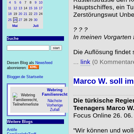
4
5
6
7
8
9
10
Hauptschiffes, ein Tu
11
12
13
14
15
16
17
Zerstörungswut Unbe
18
19
20
21
22
23
24
25
26
27
28
29
30
Mai
Juli
? ? ?
In meinen Vorgarten 
Suche
Die Auflösung findet
...
link
(0 Kommentar
Diesen Blog als
Newsfeed
abonnieren:
Blogger.de Startseite
Marco W. soll i
Webring
Familienrecht
Die türkische Regie
Nächste
Vorherige
Teenagers Marco W. 
Zufall
Focus Online 26. 06.
Weitere Blogs
"Wir können und woll
Antife