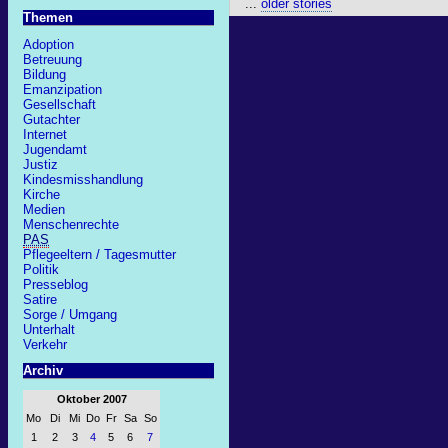
...
older stories
Themen
Adoption
Betreuung
Bildung
Emanzipation
Gesellschaft
Gutachter
Internet
Jugendamt
Justiz
Kindesmisshandlung
Kirche
Medien
Menschenrechte
PAS
Pflegeeltern / Tagesmutter
Politik
Presseblog
Satire
Sorge / Umgang
Unterhalt
Verkehr
Archiv
Oktober 2007
Mo
Di
Mi
Do
Fr
Sa
So
1
2
3
4
5
6
7