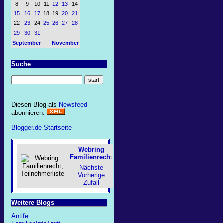
8
9
10
11
12
13
14
15
16
17
18
19
20
21
22
23
24
25
26
27
28
29
30
31
September
November
Suche
Diesen Blog als
Newsfeed
abonnieren:
Blogger.de Startseite
Webring
Familienrecht
Nächste
Vorherige
Zufall
Weitere Blogs
Antife