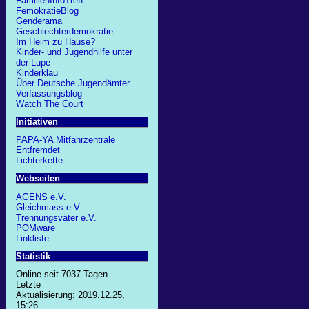
FamilienInfoTreff
FemokratieBlog
Genderama
Geschlechterdemokratie
Im Heim zu Hause?
Kinder- und Jugendhilfe unter
der Lupe
Kinderklau
Über Deutsche Jugendämter
Verfassungsblog
Watch The Court
Initiativen
PAPA-YA Mitfahrzentrale
Entfremdet
Lichterkette
Webseiten
AGENS e.V.
Gleichmass e.V.
Trennungsväter e.V.
POMware
Linkliste
Statistik
Online seit 7037 Tagen
Letzte
Aktualisierung: 2019.12.25,
15:26