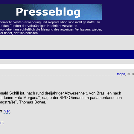
eberrecht. Weiterverwendung und Reproduktion sind nicht gestattet. ©
auf den Fundort der vollständigen Nachricht verwiesen.
og geben ausschließlich die Meinung des jeweiligen Verfassers wieder.
r findet, darf ihn behalten.
thopo
, 01:1
ald Schill ist, nach rund dreijähriger Abwesenheit, von Brasilien nach
ist keine Fata Morgana", sagte der SPD-Obmann im parlamentarischen
rgstraße", Thomas Böwer.
ht
hier
.
nt