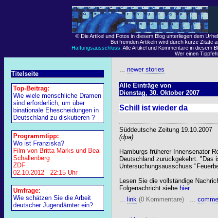
© Die Artikel und Fotos in diesem Blog unterliegen dem Urh
Bei fremden Artikeln wird durch kurze Zitate 
Haftungsausschluss:
Alle Artikel und Kommentare in diesem Bl
Wer einen Tippfehle
...
newer stories
Titelseite
Alle Einträge von
Top-Beitrag:
Dienstag, 30. Oktober 2007
Wie wiele menschliche Dramen
sind erforderlich, um über
Schill ist wieder da
binationale Ehescheidungen in
Deutschland zu diskutieren ?
Süddeutsche Zeitung 19.10.2007
Programmtipp:
(dpa)
Wo ist Franziska?
Film von Britta Marks und Bea
Hamburgs früherer Innensenator Ron
Schallenberg
Deutschland zurückgekehrt. "Das 
ZDF
Untersuchungsausschuss "Feuerbe
02.10.2012 - 22:15 Uhr
Lesen Sie die vollständige Nachric
Folgenachricht siehe
hier
.
Umfrage:
Wie schätzen Sie die Arbeit
...
link
(0 Kommentare) ...
comme
deutscher Jugendämter ein?