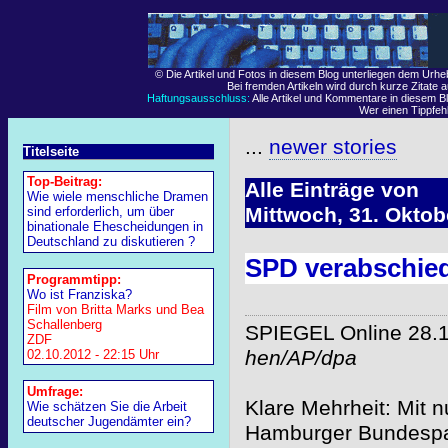
© Die Artikel und Fotos in diesem Blog unterliegen dem Urh
Bei fremden Artikeln wird durch kurze Zitate 
Haftungsausschluss:
Alle Artikel und Kommentare in diesem Bl
Wer einen Tippfehle
...
newer stories
Titelseite
Top-Beitrag:
Alle Einträge von
Wie wiele menschliche Dramen
Mittwoch, 31. Oktob
sind erforderlich, um über
binationale Ehescheidungen in
Deutschland zu diskutieren ?
SPD verabschie
Programmtipp:
Wo ist Franziska?
Film von Britta Marks und Bea
Schallenberg
SPIEGEL Online 28.
ZDF
hen/AP/dpa
02.10.2012 - 22:15 Uhr
Umfrage:
Klare Mehrheit: Mit
Wie schätzen Sie die Arbeit
deutscher Jugendämter ein?
Hamburger Bundespa