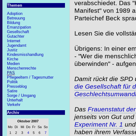
verabschiedet. Das "
Themen
Manifest" von 1989 a
Adoption
Parteichef Beck spr
Betreuung
Bildung
Emanzipation
Gesellschaft
Lesen Sie die vollst
Gutachter
Internet
Jugendamt
Übrigens: In einer e
Justiz
Kindesmisshandlung
- "Wer die menschlic
Kirche
überwinden" - aufg
Medien
Menschenrechte
PAS
Pflegeeltern / Tagesmutter
Damit rückt die SPD 
Politik
die Gesellschaft für 
Presseblog
Satire
Geschlechtsumwand
Sorge / Umgang
Unterhalt
Verkehr
Das
Frauenstatut de
Archiv
jenseits von Gut un
Oktober 2007
Experiment Nr. 1
un
Mo
Di
Mi
Do
Fr
Sa
So
haben ihrem Verfass
1
2
3
4
5
6
7