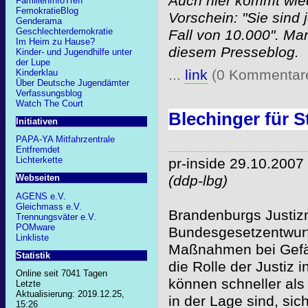
Auch hier kommt wied
FamilienInfoTreff
FemokratieBlog
Vorschein: "Sie sind j
Genderama
Geschlechterdemokratie
Fall von 10.000". Ma
Im Heim zu Hause?
diesem Presseblog.
Kinder- und Jugendhilfe unter
der Lupe
...
link
(0 Kommentar
Kinderklau
Über Deutsche Jugendämter
Verfassungsblog
Watch The Court
Blechinger für 
Initiativen
PAPA-YA Mitfahrzentrale
Entfremdet
Lichterkette
pr-inside 29.10.2007
(ddp-lbg)
Webseiten
AGENS e.V.
Gleichmass e.V.
Brandenburgs Justizm
Trennungsväter e.V.
POMware
Bundesgesetzentwurf 
Linkliste
Maßnahmen bei Gefäh
Statistik
die Rolle der Justiz 
Online seit 7041 Tagen
können schneller als 
Letzte
Aktualisierung: 2019.12.25,
in der Lage sind, si
15:26