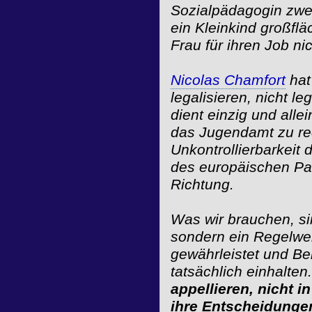
Sozialpädagogin zwe
ein Kleinkind großflä
Frau für ihren Job ni
Nicolas Chamfort
hat
legalisieren, nicht l
dient einzig und all
das Jugendamt zu rech
Unkontrollierbarkeit
des europäischen Par
Richtung.
Was wir brauchen, si
sondern ein Regelwe
gewährleistet und Be
tatsächlich einhalten
appellieren, nicht i
ihre Entscheidungen