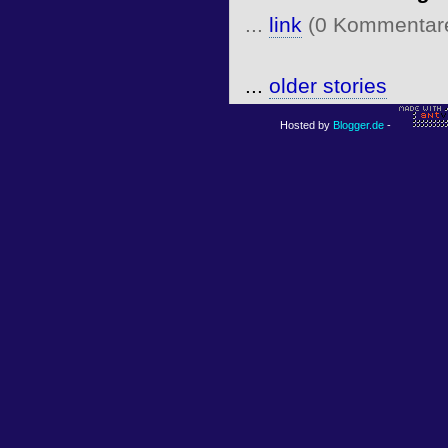
...
link
(0 Kommentar
...
older stories
Hosted by
Blogger.de
-