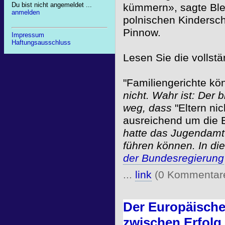
Du bist nicht angemeldet ...
kümmern», sagte Ble
anmelden
polnischen Kindersc
Pinnow.
Impressum
Haftungsausschluss
Lesen Sie die vollst
"Familiengerichte kö
nicht. Wahr ist: Der
weg, dass
"Eltern nic
ausreichend um die 
hatte das Jugendamt
führen können. In di
der Bundesregierung
...
link
(0 Kommentar
Der Europäische
zwischen Erfolg