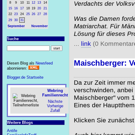
Verdachts der Volksv
8
9
10
11
12
13
14
15
16
17
18
19
20
21
22
23
24
25
26
27
28
Was die Damen forder
29
30
31
Matriarchat. Für Män
September
November
Lösung für dieses Pr
Suche
...
link
(0 Kommentar
Maischberger: Vo
Diesen Blog als
Newsfeed
abonnieren:
Blogger.de Startseite
Da zur Zeit immer me
verschwinden, anbei
Webring
Familienrecht
Maischberger" vom 1
Nächste
Eines der Hauptthem
Vorherige
Zufall
Klicken Sie zunächs
Weitere Blogs
Antife