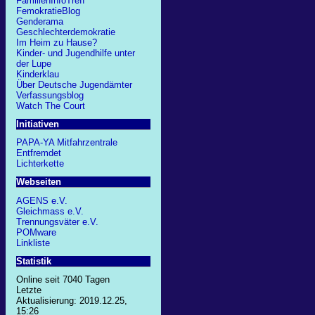
FamilienInfoTreff
FemokratieBlog
Genderama
Geschlechterdemokratie
Im Heim zu Hause?
Kinder- und Jugendhilfe unter
der Lupe
Kinderklau
Über Deutsche Jugendämter
Verfassungsblog
Watch The Court
Initiativen
PAPA-YA Mitfahrzentrale
Entfremdet
Lichterkette
Webseiten
AGENS e.V.
Gleichmass e.V.
Trennungsväter e.V.
POMware
Linkliste
Statistik
Online seit 7040 Tagen
Letzte
Aktualisierung: 2019.12.25,
15:26