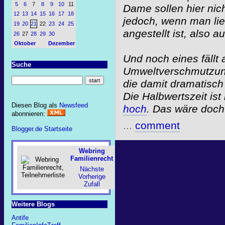
5
6
7
8
9
10
11
Dame sollen hier nich
12
13
14
15
16
17
18
jedoch, wenn man lie
19
20
21
22
23
24
25
angestellt ist, also a
26
27
28
29
30
Oktober
Dezember
Und noch eines fällt 
Suche
Umweltverschmutzung 
die damit dramatisch
Die Halbwertszeit is
Diesen Blog als
Newsfeed
hoch
. Das wäre doch
abonnieren:
...
comment
Blogger.de Startseite
Webring
Familienrecht
Nächste
Vorherige
Zufall
Weitere Blogs
Antife