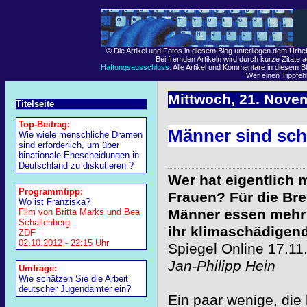
© Die Artikel und Fotos in diesem Blog unterliegen dem Urh
Bei fremden Artikeln wird durch kurze Zitate 
Haftungsausschluss:
Alle Artikel und Kommentare in diesem Bl
Wer einen Tippfehle
Mittwoch, 21. Nove
Titelseite
Top-Beitrag:
Männer sind sc
Wie wiele menschliche Dramen
sind erforderlich, um über
binationale Ehescheidungen in
Deutschland zu diskutieren ?
Wer hat eigentlich
Programmtipp:
Frauen? Für die Brem
Wo ist Franziska?
Männer essen mehr F
Film von Britta Marks und Bea
Schallenberg
ihr klimaschädigend
ZDF
02.10.2012 - 22:15 Uhr
Spiegel Online 17.11
Jan-Philipp Hein
Umfrage:
Wie schätzen Sie die Arbeit
deutscher Jugendämter ein?
Ein paar wenige, die