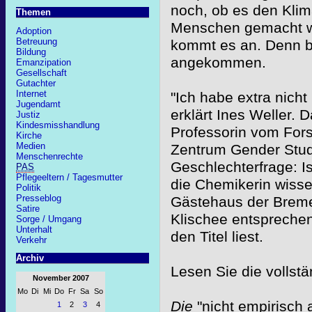
noch, ob es den Kli
Themen
Menschen gemacht w
Adoption
Betreuung
kommt es an. Denn b
Bildung
angekommen.
Emanzipation
Gesellschaft
Gutachter
Internet
"Ich habe extra nich
Jugendamt
erklärt Ines Weller.
Justiz
Kindesmisshandlung
Professorin vom For
Kirche
Medien
Zentrum Gender Studie
Menschenrechte
Geschlechterfrage: I
PAS
Pflegeeltern / Tagesmutter
die Chemikerin wiss
Politik
Presseblog
Gästehaus der Breme
Satire
Klischee entspreche
Sorge / Umgang
Unterhalt
den Titel liest.
Verkehr
Archiv
Lesen Sie die vollst
November 2007
Mo
Di
Mi
Do
Fr
Sa
So
Die
"nicht empirisch
1
2
3
4