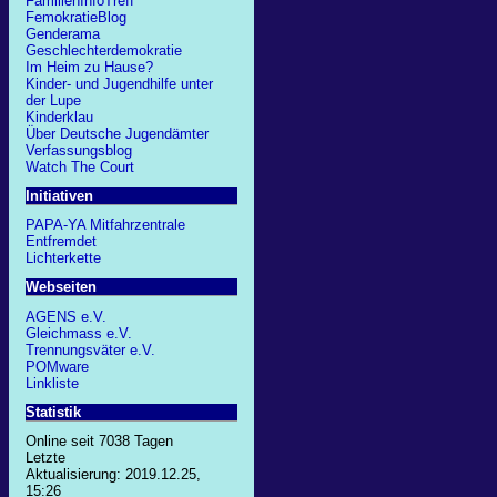
FamilienInfoTreff
FemokratieBlog
Genderama
Geschlechterdemokratie
Im Heim zu Hause?
Kinder- und Jugendhilfe unter
der Lupe
Kinderklau
Über Deutsche Jugendämter
Verfassungsblog
Watch The Court
Initiativen
PAPA-YA Mitfahrzentrale
Entfremdet
Lichterkette
Webseiten
AGENS e.V.
Gleichmass e.V.
Trennungsväter e.V.
POMware
Linkliste
Statistik
Online seit 7038 Tagen
Letzte
Aktualisierung: 2019.12.25,
15:26