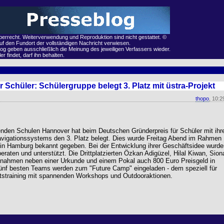
eberrecht. Weiterverwendung und Reproduktion sind nicht gestattet. ©
auf den Fundort der vollständigen Nachricht verwiesen.
og geben ausschließlich die Meinung des jeweiligen Verfassers wieder.
r findet, darf ihn behalten.
 Schüler: Schülergruppe belegt 3. Platz mit üstra-Projekt
thopo
, 10:2
enden Schulen Hannover hat beim Deutschen Gründerpreis für Schüler mit ihr
vigationssystems den 3. Platz belegt. Dies wurde Freitag Abend im Rahmen
g in Hamburg bekannt gegeben. Bei der Entwicklung ihrer Geschäftsidee wurde
beraten und unterstützt. Die Drittplatzierten Özkan Adigüzel, Hilal Kiwan, Sion
 nahmen neben einer Urkunde und einem Pokal auch 800 Euro Preisgeld in
fünf besten Teams werden zum "Future Camp" eingeladen - dem speziell für
itstraining mit spannenden Workshops und Outdooraktionen.