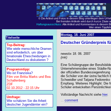
© Die Artikel und Fotos in diesem Blog unterliegen dem Urh
Bei fremden Artikeln wird durch kurze Zitate 
Haftungsausschluss:
Alle Artikel und Kommentare in diesem Bl
Wer einen Tippfehle
Montag, 18. Juni 2007
Titelseite
Deutscher Gründerpreis für
Top-Beitrag:
Wie wiele menschliche Dramen
sind erforderlich, um über
newstix 18. 06. 2007
binationale Ehescheidungen in
(mk)
Deutschland zu diskutieren ?
Eine Schülergruppe der Berufsbild
Unternehmensidee eines Städte-Na
Programmtipp:
der offiziellen Bundessiegerehrun
Wo ist Franziska?
die Schüler von der üstra fachlich 
Film von Britta Marks und Bea
Schweidler und Tatjana Fedorenko
Schallenberg
Empfang. Weiteres Highlight: Die 
ZDF
Schüler entwickelten Persönlichke
02.10.2012 - 22:15 Uhr
Vollständige Nachricht siehe
hier
.
Umfrage:
...
comment
Wie schätzen Sie die Arbeit
deutscher Jugendämter ein?