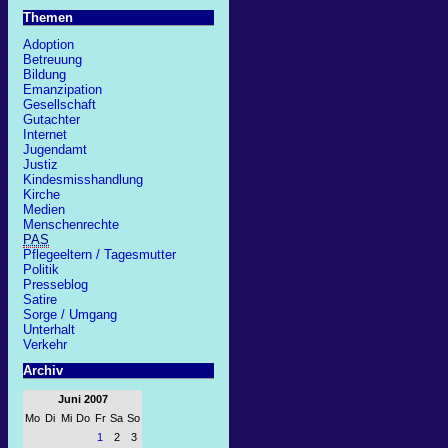
Themen
Adoption
Betreuung
Bildung
Emanzipation
Gesellschaft
Gutachter
Internet
Jugendamt
Justiz
Kindesmisshandlung
Kirche
Medien
Menschenrechte
PAS
Pflegeeltern / Tagesmutter
Politik
Presseblog
Satire
Sorge / Umgang
Unterhalt
Verkehr
Archiv
Juni 2007
Mo
Di
Mi
Do
Fr
Sa
So
1
2
3