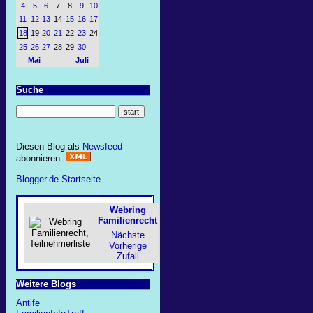
4
5
6
7
8
9
10
11
12
13
14
15
16
17
18
19
20
21
22
23
24
25
26
27
28
29
30
Mai
Juli
Suche
Diesen Blog als
Newsfeed
abonnieren:
Blogger.de Startseite
Webring
Familienrecht
Nächste
Vorherige
Zufall
Weitere Blogs
Antife