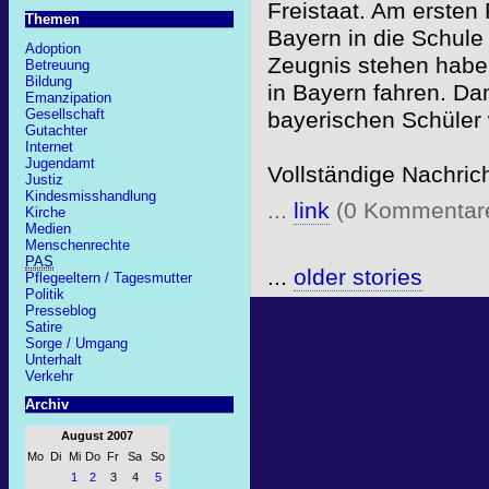
Freistaat. Am ersten 
Themen
Bayern in die Schule
Adoption
Zeugnis stehen haben
Betreuung
Bildung
in Bayern fahren. Da
Emanzipation
Gesellschaft
bayerischen Schüler
Gutachter
Internet
Jugendamt
Vollständige Nachric
Justiz
Kindesmisshandlung
...
link
(0 Kommentar
Kirche
Medien
Menschenrechte
PAS
...
older stories
Pflegeeltern / Tagesmutter
Politik
Presseblog
Satire
Sorge / Umgang
Unterhalt
Verkehr
Archiv
August 2007
Mo
Di
Mi
Do
Fr
Sa
So
1
2
3
4
5