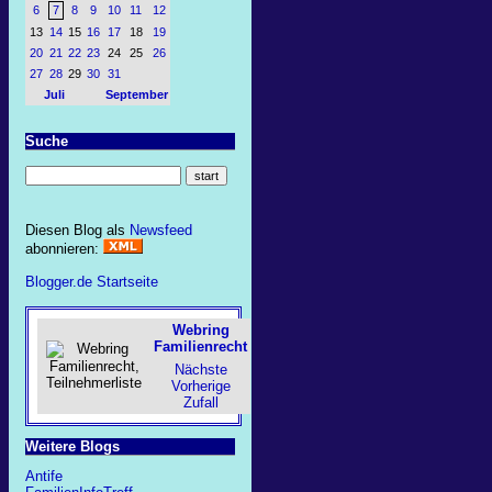
6
7
8
9
10
11
12
13
14
15
16
17
18
19
20
21
22
23
24
25
26
27
28
29
30
31
Juli
September
Suche
Diesen Blog als
Newsfeed
abonnieren:
Blogger.de Startseite
Webring
Familienrecht
Nächste
Vorherige
Zufall
Weitere Blogs
Antife