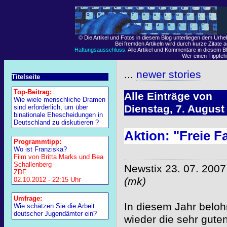
© Die Artikel und Fotos in diesem Blog unterliegen dem Urh
Bei fremden Artikeln wird durch kurze Zitate 
Haftungsausschluss:
Alle Artikel und Kommentare in diesem Bl
Wer einen Tippfehle
...
newer stories
Titelseite
Top-Beitrag:
Alle Einträge von
Wie wiele menschliche Dramen
Dienstag, 7. August
sind erforderlich, um über
binationale Ehescheidungen in
Deutschland zu diskutieren ?
Aktion: "Freie Fa
Programmtipp:
Wo ist Franziska?
Film von Britta Marks und Bea
Schallenberg
Newstix 23. 07. 2007
ZDF
(mk)
02.10.2012 - 22:15 Uhr
Umfrage:
In diesem Jahr belo
Wie schätzen Sie die Arbeit
deutscher Jugendämter ein?
wieder die sehr gute