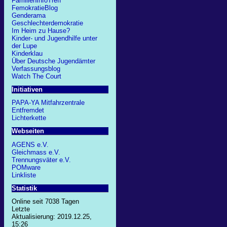
FamilienInfoTreff
FemokratieBlog
Genderama
Geschlechterdemokratie
Im Heim zu Hause?
Kinder- und Jugendhilfe unter
der Lupe
Kinderklau
Über Deutsche Jugendämter
Verfassungsblog
Watch The Court
Initiativen
PAPA-YA Mitfahrzentrale
Entfremdet
Lichterkette
Webseiten
AGENS e.V.
Gleichmass e.V.
Trennungsväter e.V.
POMware
Linkliste
Statistik
Online seit 7038 Tagen
Letzte
Aktualisierung: 2019.12.25,
15:26